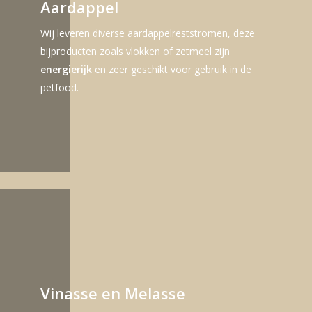
Aardappel
Wij leveren diverse aardappelreststromen, deze
bijproducten zoals vlokken of zetmeel zijn
energierijk
en zeer geschikt voor gebruik in de
petfood.
Vinasse en Melasse