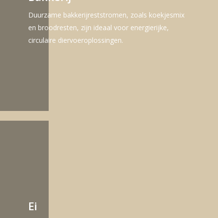
Duurzame bakkerijreststromen, zoals koekjesmix
en broodresten, zijn ideaal voor energierijke,
circulaire diervoeroplossingen.
Ei