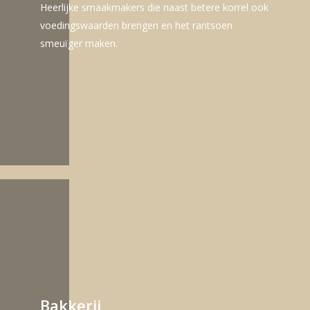
Heerlijke smaakmakers die naast betere korrel ook
voedingswaarden brengen en het rantsoen
smeuïger maken.
Bakkerij