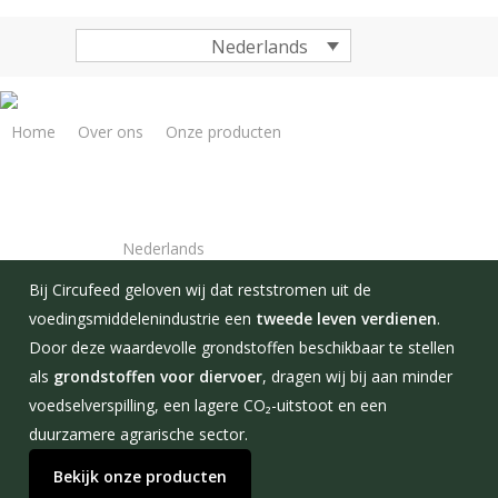
Overslaan
naar
Nederlands
hoofdinhoud
Home
Over ons
Onze producten
Neem contact op
Elke oogst een
tweede leven
Nederlands
Bij Circufeed geloven wij dat reststromen uit de
voedingsmiddelenindustrie een
tweede leven verdienen
.
Door deze waardevolle grondstoffen beschikbaar te stellen
als
grondstoffen voor diervoer
, dragen wij bij aan minder
voedselverspilling, een lagere CO₂-uitstoot en een
duurzamere agrarische sector.
Bekijk onze producten