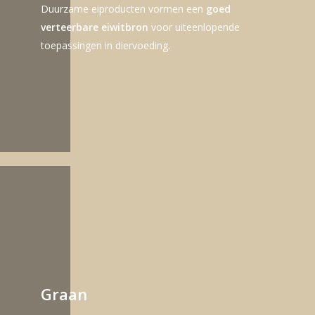
Duurzame eiproducten vormen een
goed
verteerbare eiwitbron
voor uiteenlopende
toepassingen in diervoeding.
Graan